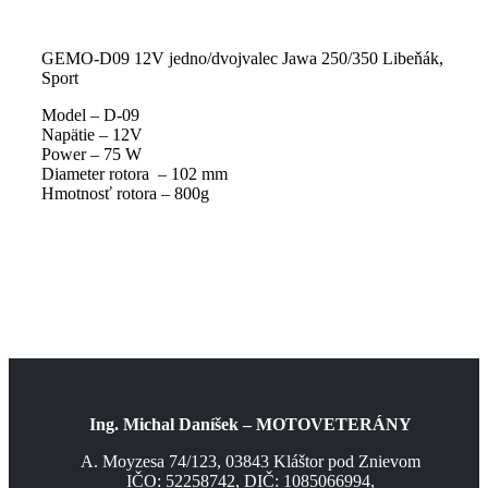
GEMO-D09 12V jedno/dvojvalec Jawa 250/350 Libeňák,
Sport
Model – D-09
Napätie – 12V
Power – 75 W
Diameter rotora – 102 mm
Hmotnosť rotora – 800g
Ing. Michal Daníšek – MOTOVETERÁNY
A. Moyzesa 74/123, 03843 Kláštor pod Znievom
IČO: 52258742, DIČ: 1085066994,