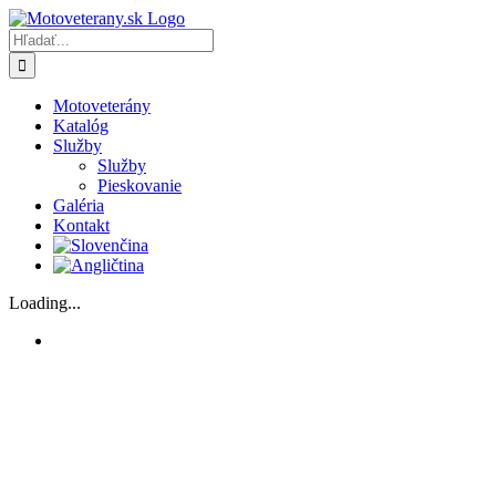
Skip
to
Hľadať:
content
Motoveterány
Katalóg
Služby
Služby
Pieskovanie
Galéria
Kontakt
Loading...